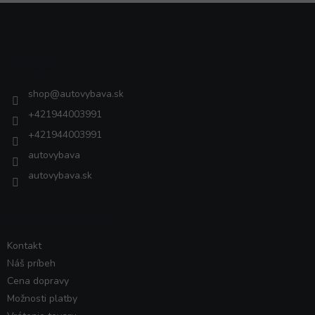
Z
á
p
ä
Kontakt
t
i
shop
@
autovybava.sk
e
+421944003991
+421944003991
autovybava
autovybava.sk
VŠETKO O NÁKUPE
Kontakt
Náš príbeh
Cena dopravy
Možnosti platby