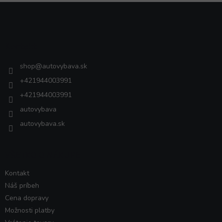
Z
á
p
ä
Kontakt
t
i
shop
@
autovybava.sk
e
+421944003991
+421944003991
autovybava
autovybava.sk
VŠETKO O NÁKUPE
Kontakt
Náš príbeh
Cena dopravy
Možnosti platby