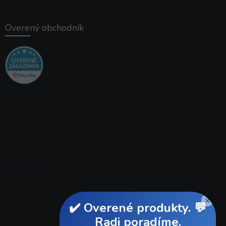
Overený obchodník
Instagram
×
✔️ Overené produkty. 💬
Radi poradíme.