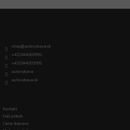
Z
á
p
ä
Kontakt
t
i
shop
@
autovybava.sk
e
+421944003991
+421944003991
autovybava
autovybava.sk
VŠETKO O NÁKUPE
Kontakt
Náš príbeh
Cena dopravy