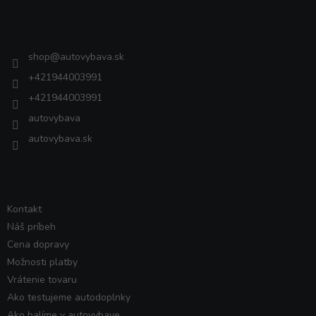
p
ä
Kontakt
t
i
shop
@
autovybava.sk
e
+421944003991
+421944003991
autovybava
autovybava.sk
VŠETKO O NÁKUPE
Kontakt
Náš príbeh
Cena dopravy
Možnosti platby
Vrátenie tovaru
Ako testujeme autodoplnky
Ako balíme v autovybave