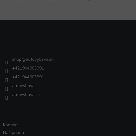
Z
á
p
ä
Kontakt
t
i
shop
@
autovybava.sk
e
+421944003991
+421944003991
autovybava
autovybava.sk
VŠETKO O NÁKUPE
Kontakt
Náš príbeh