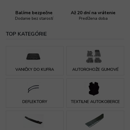
a
n
l
e
Balíme bezpečne
Až 20 dní na vrátenie
i
l
Dodanie bez starostí
Predĺžena doba
z
o
TOP KATEGÓRIE
v
a
n
ý
VANIČKY DO KUFRA
AUTOROHOŽE GUMOVÉ
i
n
t
e
DEFLEKTORY
TEXTILNE AUTOKOBERCE
r
n
e