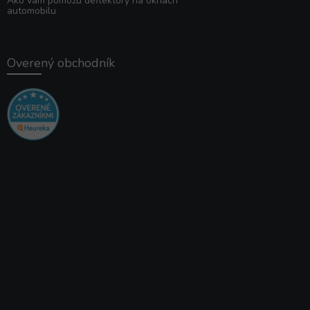
Ako vám pomôžu deflektory na oknách
automobilu
Overený obchodník
Instagram
×