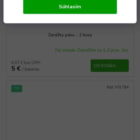
Súhlasím
Zarážky pásu - 2 kusy
Na sklade. Doručíme za 1-2 prac. dni.
4,07 € bez DPH
DO KOŠÍKA
5 €
/ balenie
Kód:
V01764
TIP