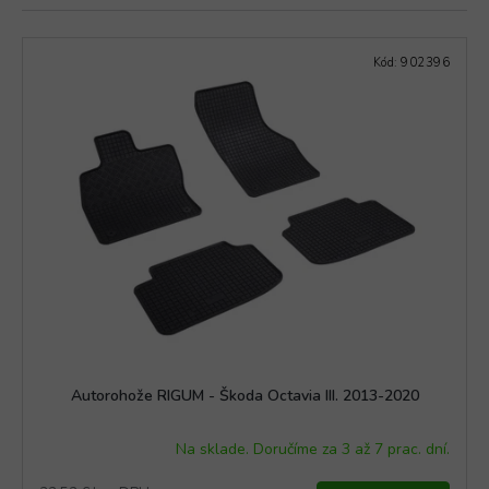
e
s
t
Kód:
902396
o
v
a
n
ý
m
i
a
u
t
o
Autorohože RIGUM - Škoda Octavia III. 2013-2020
d
Na sklade. Doručíme za 3 až 7 prac. dní.
o