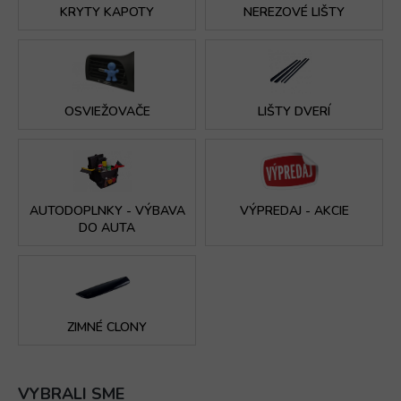
t
KRYTY KAPOTY
NEREZOVÉ LIŠTY
o
v
ý
o
OSVIEŽOVAČE
LIŠTY DVERÍ
b
c
h
o
AUTODOPLNKY - VÝBAVA
VÝPREDAJ - AKCIE
d
DO AUTA
s
n
a
m
ZIMNÉ CLONY
i
t
VYBRALI SME