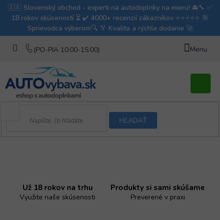
Prejsť
na
obsah
Nákupn
košík
HĽADAŤ
Š
B
o
p
č
e
n
Už 18 rokov na trhu
Produkty si sami skúšame
c
ý
Využite naše skúsenosti
Preverené v praxi
p
i
a