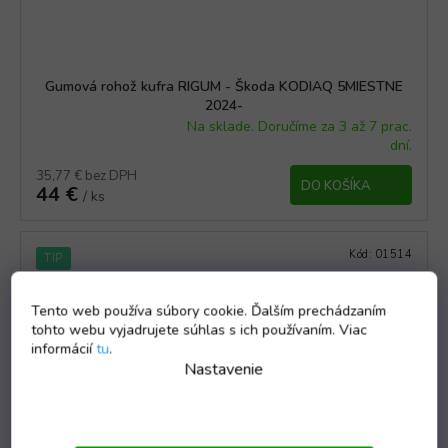
Gumová rohož kufra RIGUM - Škoda KODIAQ 5MIESTNE
2024-
Na sklade. Doručíme za 3 až 7 prac.
Priemerné
dní.
hodnotenie
produktu
35,77 € bez DPH
DO KOŠÍKA
44 €
je
/ ks
5,0
z
5
Kód:
01514
TIP
hviezdičiek.
Tento web používa súbory cookie. Ďalším prechádzaním
tohto webu vyjadrujete súhlas s ich používaním. Viac
informácií
tu
.
Nastavenie