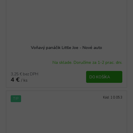
Voňavý panáčik Little Joe - Nové auto
Na sklade. Doručíme za 1-2 prac. dni.
3,25 € bez DPH
DO KOŠÍKA
4 €
/ ks
Kód:
10.053
TIP