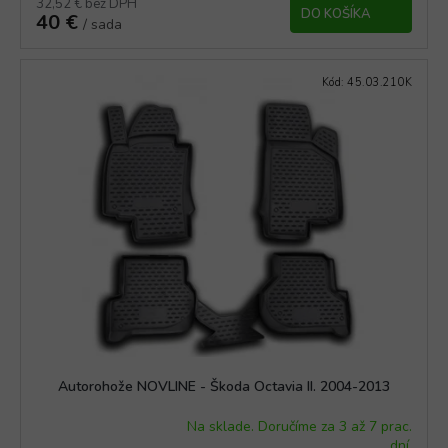
p
32,52 € bez DPH
DO KOŠÍKA
40 €
l
/ sada
n
k
Kód:
45.03.210K
a
m
i
.
Autorohože NOVLINE - Škoda Octavia II. 2004-2013
Na sklade. Doručíme za 3 až 7 prac.
Priemerné
dní.