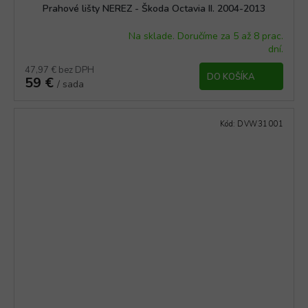
Prahové lišty NEREZ - Škoda Octavia II. 2004-2013
Na sklade. Doručíme za 5 až 8 prac.
Priemerné
dní.
hodnotenie
produktu
47,97 € bez DPH
DO KOŠÍKA
59 €
je
/ sada
3,5
z
5
Kód:
DVW31001
hviezdičiek.