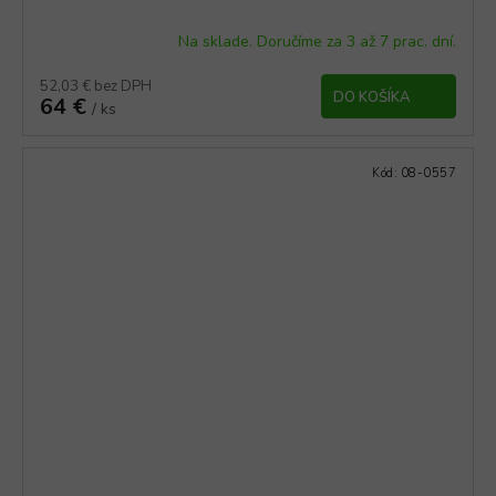
Na sklade. Doručíme za 3 až 7 prac. dní.
52,03 € bez DPH
DO KOŠÍKA
64 €
/ ks
Kód:
08-0557