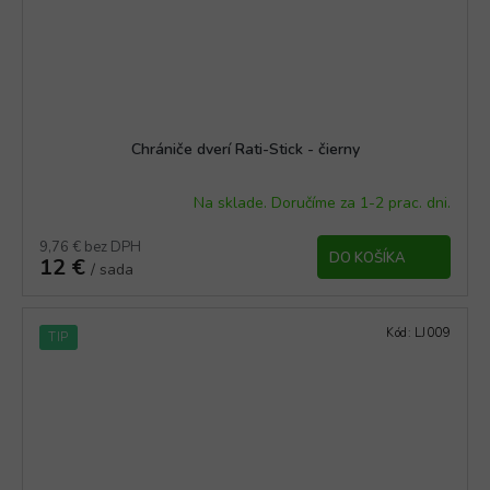
Chrániče dverí Rati-Stick - čierny
Na sklade. Doručíme za 1-2 prac. dni.
9,76 € bez DPH
DO KOŠÍKA
12 €
/ sada
Kód:
LJ009
TIP