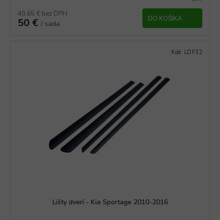
hodnotenie
produktu
40,65 € bez DPH
DO KOŠÍKA
50 €
je
/ sada
5,0
z
5
Kód:
LDF32
hviezdičiek.
Lišty dverí - Kia Sportage 2010-2016