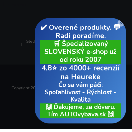
Instagram
×
✔️ Overené produkty. 💬
Radi poradíme.
Sledovať na Instagrame
🛒 Špecializovaný
SLOVENSKÝ e-shop už
od roku 2007
4,8⭐ zo 4000+ recenzií
na Heureke
Čo sa vám páči:
Copyright 2026
AUTOvybava.sk
. Všetky práva vyhradené.
Spoľahlivosť - Rýchlosť -
Kvalita
Vytvoril Shoptet
🙌 Ďakujeme, za dôveru.
Tím AUTOvybava.sk 🙌