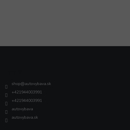
Z
á
p
ä
Kontakt
t
i
shop
@
autovybava.sk
e
+421944003991
+421944003991
autovybava
autovybava.sk