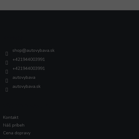
Z
á
p
ä
Kontakt
t
i
shop
@
autovybava.sk
e
+421944003991
+421944003991
autovybava
autovybava.sk
VŠETKO O NÁKUPE
Kontakt
Náš príbeh
Cena dopravy