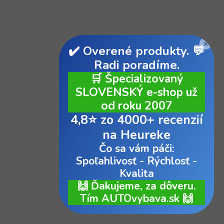
×
✔️ Overené produkty. 💬
Radi poradíme.
🛒 Špecializovaný
SLOVENSKÝ e-shop už
od roku 2007
4,8⭐ zo 4000+ recenzií
na Heureke
Čo sa vám páči:
Spoľahlivosť - Rýchlosť -
Kvalita
🙌 Ďakujeme, za dôveru.
Tím AUTOvybava.sk 🙌