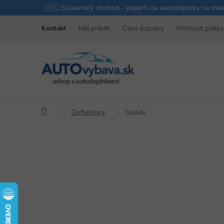
Prejsť
Kontakt
Náš príbeh
Cena dopravy
Možnosti platby
na
obsah
Domov
Deflektory
Suzuki