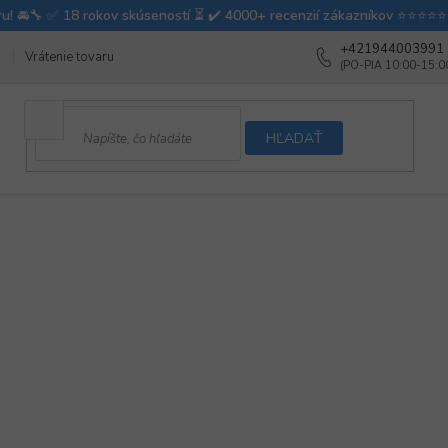
+421944003991
Vrátenie tovaru
Ako testujeme autodoplnky
Ako balíme v autovy
HĽADAŤ