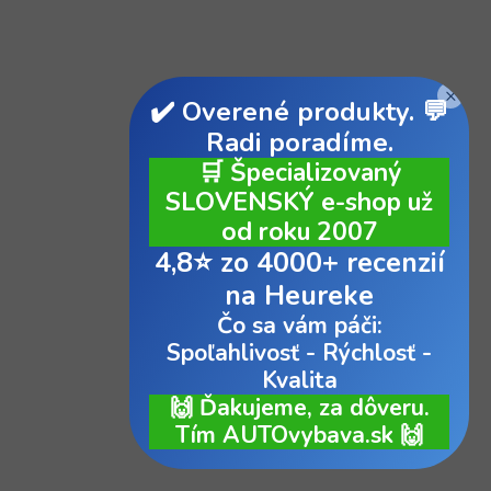
×
✔️ Overené produkty. 💬
Radi poradíme.
🛒 Špecializovaný
SLOVENSKÝ e-shop už
od roku 2007
4,8⭐ zo 4000+ recenzií
na Heureke
Čo sa vám páči:
Spoľahlivosť - Rýchlosť -
Kvalita
🙌 Ďakujeme, za dôveru.
Tím AUTOvybava.sk 🙌