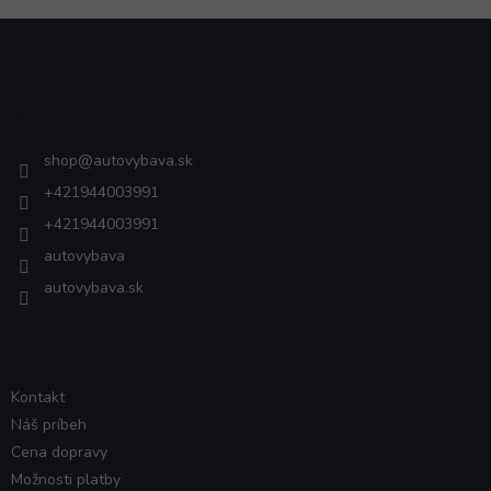
Z
á
p
ä
Kontakt
t
i
shop
@
autovybava.sk
e
+421944003991
+421944003991
autovybava
autovybava.sk
VŠETKO O NÁKUPE
Kontakt
Náš príbeh
Cena dopravy
Možnosti platby