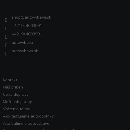
ä
Kontakt
t
i
shop
@
autovybava.sk
e
+421944003991
+421944003991
autovybava
autovybava.sk
VŠETKO O NÁKUPE
Kontakt
Náš príbeh
Cena dopravy
Možnosti platby
Vrátenie tovaru
Ako testujeme autodoplnky
Ako balíme v autovybave