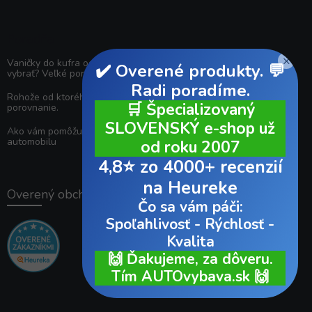
Poradňa
×
Vaničky do kufra od ktorého výrobcu si
✔️ Overené produkty. 💬
vybrať? Veľké porovnanie.
Radi poradíme.
Rohože od ktorého výrobcu si vybrať? Veľké
🛒 Špecializovaný
porovnanie.
SLOVENSKÝ e-shop už
Ako vám pomôžu deflektory na oknách
automobilu
od roku 2007
4,8⭐ zo 4000+ recenzií
na Heureke
Overený obchodník
Čo sa vám páči:
Spoľahlivosť - Rýchlosť -
Kvalita
🙌 Ďakujeme, za dôveru.
Tím AUTOvybava.sk 🙌