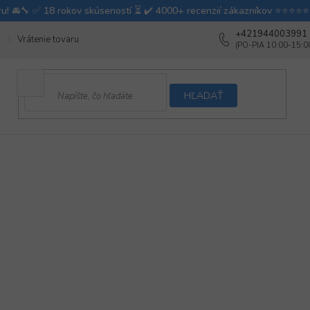
+421944003991
Vrátenie tovaru
Ako testujeme autodoplnky
Ako balíme v autovy
HĽADAŤ