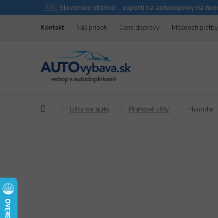
Prejsť
Kontakt
Náš príbeh
Cena dopravy
Možnosti platby
na
obsah
Domov
Lišty na auto
Prahové lišty
Hyundai