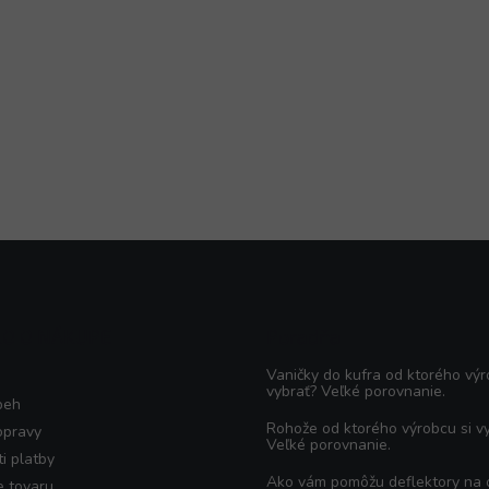
KO O NÁKUPE
Poradňa
Vaničky do kufra od ktorého výr
vybrať? Veľké porovnanie.
beh
Rohože od ktorého výrobcu si v
opravy
Veľké porovnanie.
i platby
Ako vám pomôžu deflektory na
e tovaru