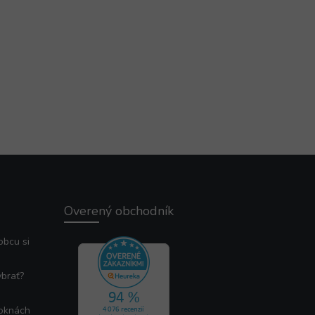
Overený obchodník
obcu si
ybrať?
 oknách