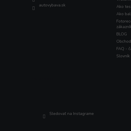
autovybava.sk
Ako tes
Ako bal
Fotorec
zákazní
BLOG
Obchod
FAQ - č
Slovník
Instagram
Sledovať na Instagrame