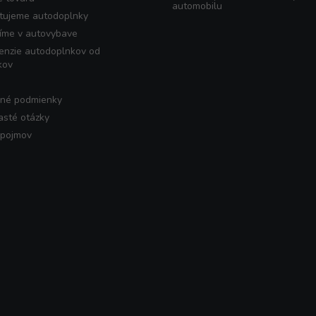
automobilu
tujeme autodoplnky
íme v autovybave
enzie autodoplnkov od
kov
né podmienky
asté otázky
 pojmov