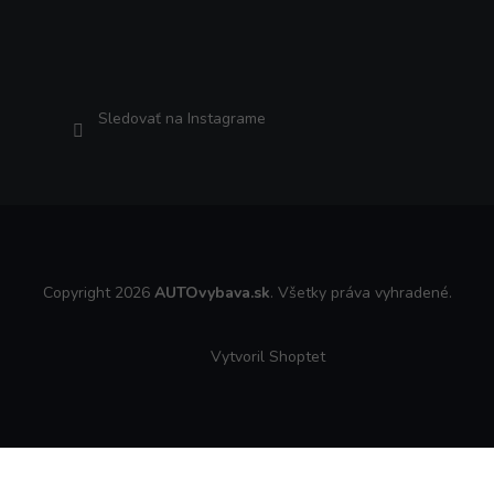
Sledovať na Instagrame
Copyright 2026
AUTOvybava.sk
. Všetky práva vyhradené.
Vytvoril Shoptet