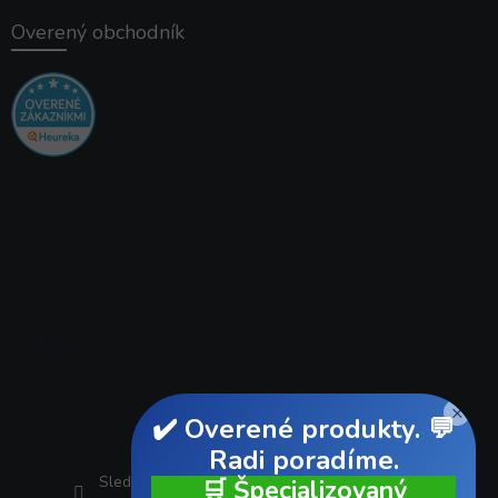
Overený obchodník
Instagram
×
✔️ Overené produkty. 💬
Radi poradíme.
Sledovať na Instagrame
🛒 Špecializovaný