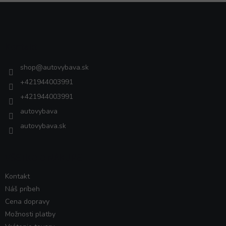
Z
á
p
ä
Kontakt
t
i
shop
@
autovybava.sk
e
+421944003991
+421944003991
autovybava
autovybava.sk
VŠETKO O NÁKUPE
Kontakt
Náš príbeh
Cena dopravy
Možnosti platby