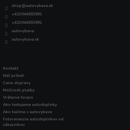
i
shop
@
autovybava.sk
e
+421944003991
+421944003991
autovybava
autovybava.sk
VŠETKO O NÁKUPE
Kontakt
Náš príbeh
Cena dopravy
Možnosti platby
Vrátenie tovaru
Ako testujeme autodoplnky
Ako balíme v autovybave
Fotorecenzie autodoplnkov od
zákazníkov