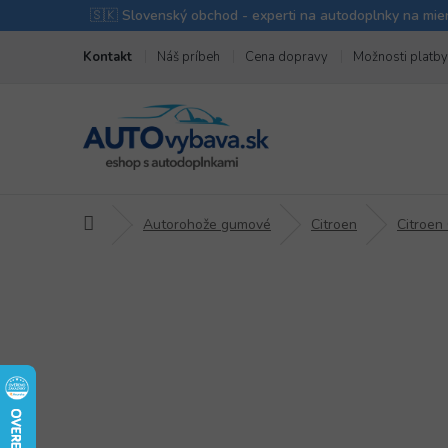
Prejsť
Kontakt
Náš príbeh
Cena dopravy
Možnosti platby
na
obsah
Domov
Autorohože gumové
Citroen
Citroen