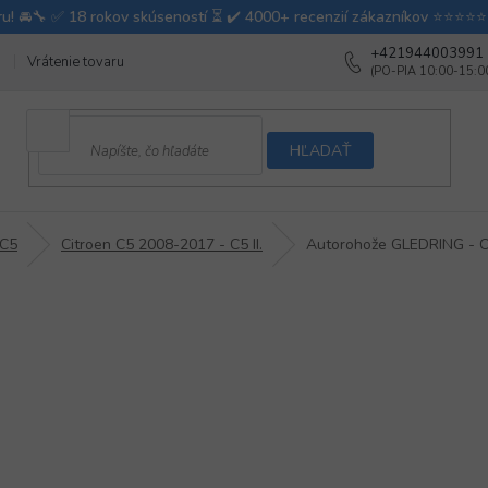
+421944003991
Vrátenie tovaru
Ako testujeme autodoplnky
Ako balíme v autovy
HĽADAŤ
 C5
Citroen C5 2008-2017 - C5 II.
Autorohože GLEDRING - C