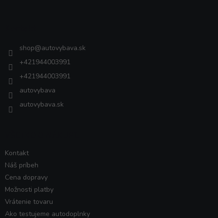
á
p
ä
Kontakt
t
i
shop
@
autovybava.sk
e
+421944003991
+421944003991
autovybava
autovybava.sk
VŠETKO O NÁKUPE
Kontakt
Náš príbeh
Cena dopravy
Možnosti platby
Vrátenie tovaru
Ako testujeme autodoplnky