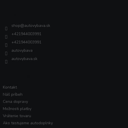
p
ä
Kontakt
t
i
shop
@
autovybava.sk
e
+421944003991
+421944003991
autovybava
autovybava.sk
VŠETKO O NÁKUPE
Kontakt
Náš príbeh
Cena dopravy
Možnosti platby
Vrátenie tovaru
Ako testujeme autodoplnky