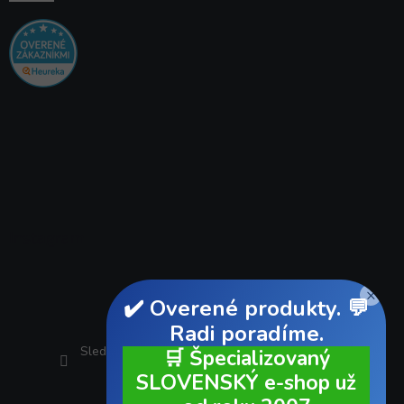
Instagram
×
✔️ Overené produkty. 💬
Radi poradíme.
Sledovať na Instagrame
🛒 Špecializovaný
SLOVENSKÝ e-shop už