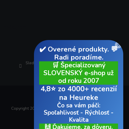
Instagram
×
✔️ Overené produkty. 💬
Radi poradíme.
Sledovať na Instagrame
🛒 Špecializovaný
SLOVENSKÝ e-shop už
od roku 2007
4,8⭐ zo 4000+ recenzií
na Heureke
Čo sa vám páči:
Copyright 2026
AUTOvybava.sk
. Všetky práva vyhradené.
Spoľahlivosť - Rýchlosť -
Kvalita
Vytvoril Shoptet
🙌 Ďakujeme, za dôveru.