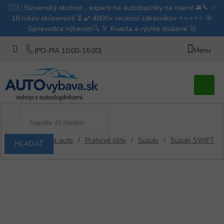
Prejsť
na
obsah
Nákupn
košík
/
Lišty na auto
/
Prahové lišty
/
Suzuki
/
Suzuki SWIFT
HĽADAŤ
Domov