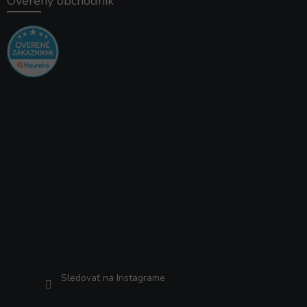
Overený obchodník
Instagram
×
✔️ Overené produkty. 💬
Radi poradíme.
Sledovať na Instagrame
🛒 Špecializovaný
SLOVENSKÝ e-shop už