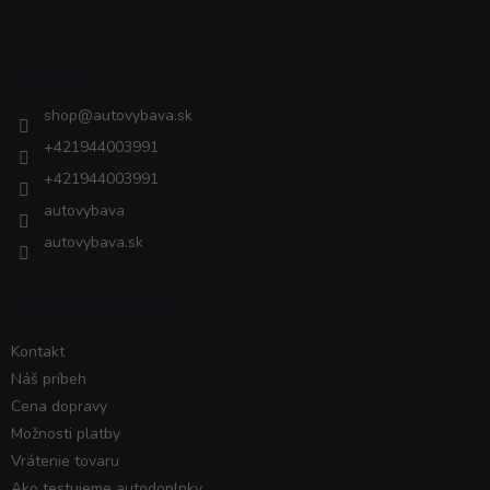
á
p
ä
Kontakt
t
i
shop
@
autovybava.sk
e
+421944003991
+421944003991
autovybava
autovybava.sk
VŠETKO O NÁKUPE
Kontakt
Náš príbeh
Cena dopravy
Možnosti platby
Vrátenie tovaru
Ako testujeme autodoplnky