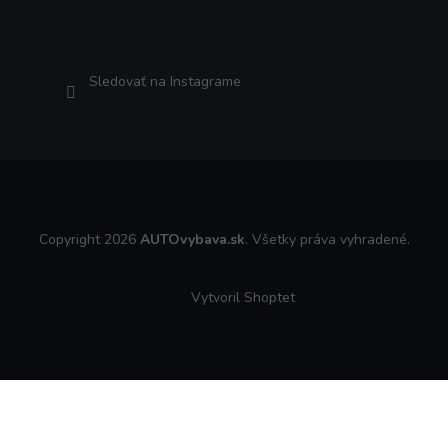
Sledovať na Instagrame
Copyright 2026
AUTOvybava.sk
. Všetky práva vyhradené.
Vytvoril Shoptet