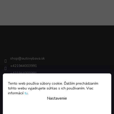
Z
á
p
ä
Kontakt
t
i
shop
@
autovybava.sk
e
+421944003991
+421944003991
autovybava
Tento web používa súbory cookie. Ďalším prechádzaním
autovybava.sk
tohto webu vyjadrujete súhlas s ich používaním. Viac
informácií
tu
.
Nastavenie
VŠETKO O NÁKUPE
Kontakt