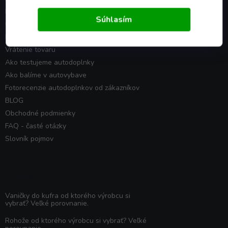
Náš príbeh
Súhlasím
Cena dopravy
Možnosti platby
Vrátenie tovaru
Ako testujeme autodoplnky
Ako balíme v autovybave
Fotorecenzie autodoplnkov od zákazníkov
BLOG
Obchodné podmienky
FAQ - časté otázky
Slovník pojmov
Poradňa
Vaničky do kufra od ktorého výrobcu si
vybrať? Veľké porovnanie.
Rohože od ktorého výrobcu si vybrať? Veľké