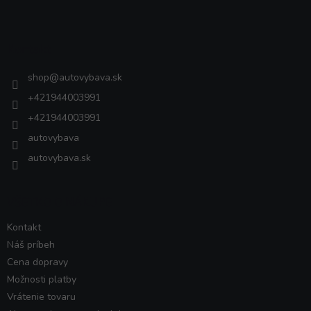
á
p
ä
Kontakt
t
i
shop
@
autovybava.sk
e
+421944003991
+421944003991
autovybava
autovybava.sk
VŠETKO O NÁKUPE
Kontakt
Náš príbeh
Cena dopravy
Možnosti platby
Vrátenie tovaru