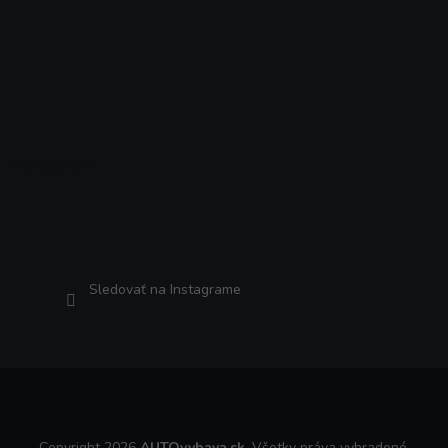
Instagram
Sledovať na Instagrame
Copyright 2026
AUTOvybava.sk
. Všetky práva vyhradené.