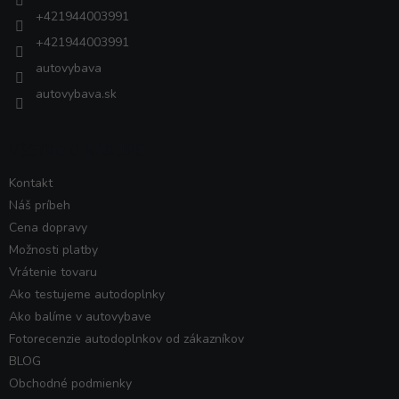
e
+421944003991
+421944003991
autovybava
autovybava.sk
VŠETKO O NÁKUPE
Kontakt
Náš príbeh
Cena dopravy
Možnosti platby
Vrátenie tovaru
Ako testujeme autodoplnky
Ako balíme v autovybave
Fotorecenzie autodoplnkov od zákazníkov
BLOG
Obchodné podmienky