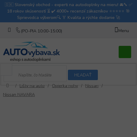
Prejsť
na
obsah
Nákupn
košík
HĽADAŤ
/
Lišty na auto
/
Opierka nohy
/
Nissan
/
Domov
Nissan NAVARA