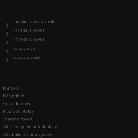
ä
Kontakt
t
i
shop
@
autovybava.sk
e
+421944003991
+421944003991
autovybava
autovybava.sk
VŠETKO O NÁKUPE
Kontakt
Náš príbeh
Cena dopravy
Možnosti platby
Vrátenie tovaru
Ako testujeme autodoplnky
Ako balíme v autovybave