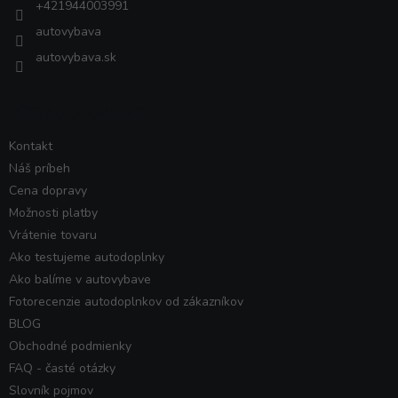
+421944003991
autovybava
autovybava.sk
VŠETKO O NÁKUPE
Kontakt
Náš príbeh
Cena dopravy
Možnosti platby
Vrátenie tovaru
Ako testujeme autodoplnky
Ako balíme v autovybave
Fotorecenzie autodoplnkov od zákazníkov
BLOG
Obchodné podmienky
FAQ - časté otázky
Slovník pojmov