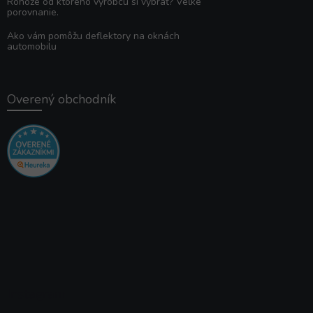
Rohože od ktorého výrobcu si vybrať? Veľké
porovnanie.
Ako vám pomôžu deflektory na oknách
automobilu
Overený obchodník
Instagram