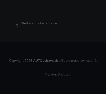
Sledovať na Instagrame
Copyright 2026
AUTOvybava.sk
. Všetky práva vyhradené.
Vytvoril Shoptet