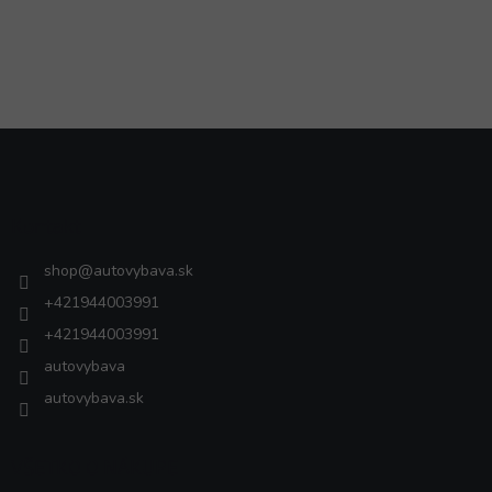
Z
á
p
ä
Kontakt
t
i
shop
@
autovybava.sk
e
+421944003991
+421944003991
autovybava
autovybava.sk
VŠETKO O NÁKUPE