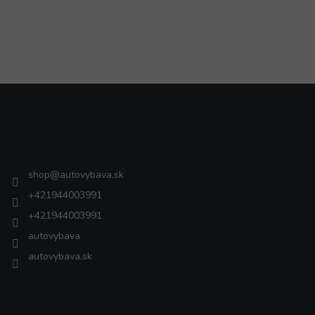
Z
á
p
ä
Kontakt
t
i
shop
@
autovybava.sk
e
+421944003991
+421944003991
autovybava
autovybava.sk
VŠETKO O NÁKUPE