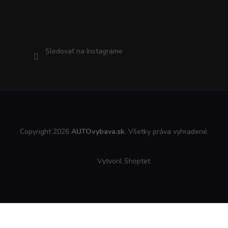
Sledovať na Instagrame
Copyright 2026
AUTOvybava.sk
. Všetky práva vyhradené.
Vytvoril Shoptet