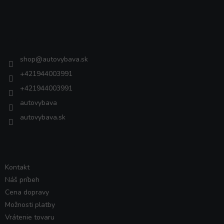
á
p
ä
Kontakt
t
i
shop
@
autovybava.sk
e
+421944003991
+421944003991
autovybava
autovybava.sk
VŠETKO O NÁKUPE
Kontakt
Náš príbeh
Cena dopravy
Možnosti platby
Vrátenie tovaru