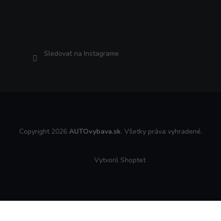
Sledovať na Instagrame
Copyright 2026
AUTOvybava.sk
. Všetky práva vyhradené.
Vytvoril Shoptet