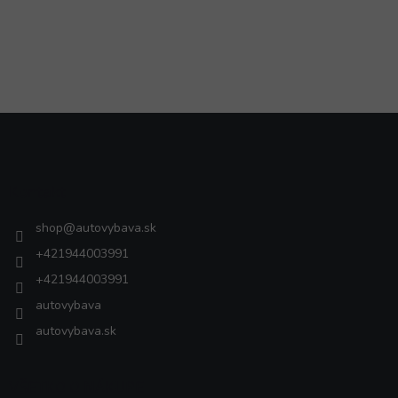
Z
á
p
ä
Kontakt
t
i
shop
@
autovybava.sk
e
+421944003991
+421944003991
autovybava
autovybava.sk
VŠETKO O NÁKUPE