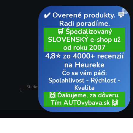
×
✔️ Overené produkty. 💬
Radi poradíme.
🛒 Špecializovaný
SLOVENSKÝ e-shop už
od roku 2007
Instagram
4,8⭐ zo 4000+ recenzií
na Heureke
Čo sa vám páči:
Spoľahlivosť - Rýchlosť -
Kvalita
Sledovať na Instagrame
🙌 Ďakujeme, za dôveru.
Tím AUTOvybava.sk 🙌