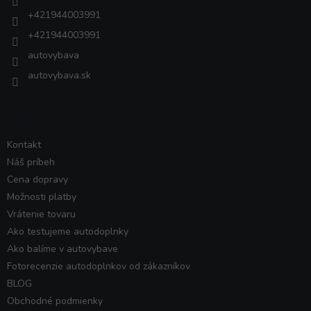
e
+421944003991
+421944003991
autovybava
autovybava.sk
VŠETKO O NÁKUPE
Kontakt
Náš príbeh
Cena dopravy
Možnosti platby
Vrátenie tovaru
Ako testujeme autodoplnky
Ako balíme v autovybave
Fotorecenzie autodoplnkov od zákazníkov
BLOG
Obchodné podmienky