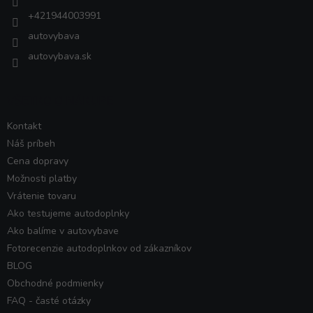
+421944003991
autovybava
autovybava.sk
VŠETKO O NÁKUPE
Kontakt
Náš príbeh
Cena dopravy
Možnosti platby
Vrátenie tovaru
Ako testujeme autodoplnky
Ako balíme v autovybave
Fotorecenzie autodoplnkov od zákazníkov
BLOG
Obchodné podmienky
FAQ - časté otázky