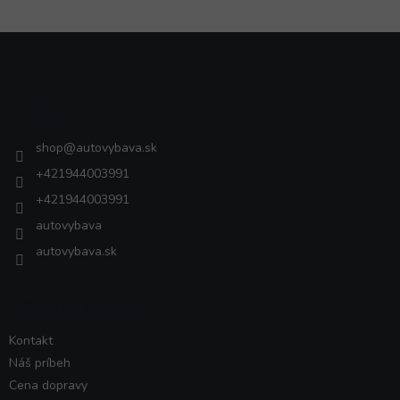
Z
á
p
ä
Kontakt
t
i
shop
@
autovybava.sk
e
+421944003991
+421944003991
autovybava
autovybava.sk
VŠETKO O NÁKUPE
Kontakt
Náš príbeh
Cena dopravy