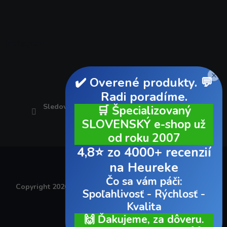
Instagram
×
✔️ Overené produkty. 💬
Radi poradíme.
Sledovať na Instagrame
🛒 Špecializovaný
SLOVENSKÝ e-shop už
od roku 2007
4,8⭐ zo 4000+ recenzií
na Heureke
Čo sa vám páči:
Copyright 2026
AUTOvybava.sk
. Všetky práva vyhradené.
Spoľahlivosť - Rýchlosť -
Kvalita
Vytvoril Shoptet
🙌 Ďakujeme, za dôveru.