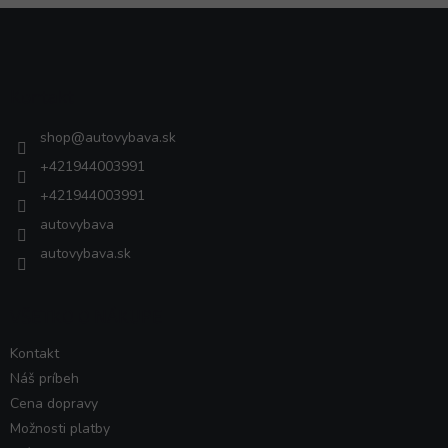
Z
á
p
ä
Kontakt
t
i
shop
@
autovybava.sk
e
+421944003991
+421944003991
autovybava
autovybava.sk
VŠETKO O NÁKUPE
Kontakt
Náš príbeh
Cena dopravy
Možnosti platby