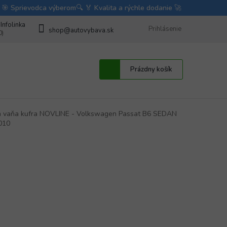
bave
Fotorecenzie autodoplnkov od zákazníkov
Prihlásenie
BLOG
Obchodné 
shop@autovybava.sk
Nákupný
Prázdny košík
košík
 vaňa kufra NOVLINE - Volkswagen Passat B6 SEDAN
010