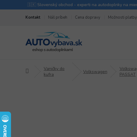
Prejsť
Kontakt
Náš príbeh
Cena dopravy
Možnosti platby
na
obsah
Vaničky do
Volkswa
Domov
Volkswagen
kufra
PASSAT