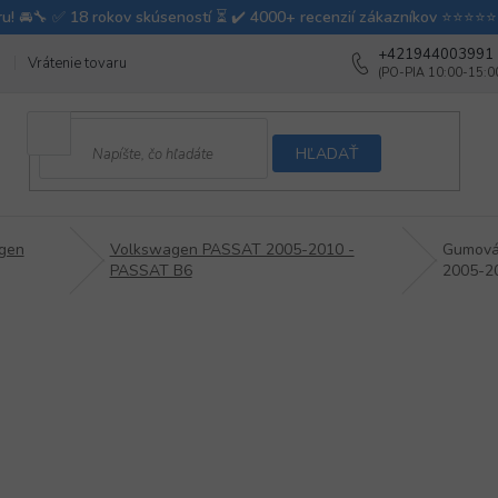
+421944003991
Vrátenie tovaru
Ako testujeme autodoplnky
Ako balíme v autovy
HĽADAŤ
gen
Volkswagen PASSAT 2005-2010 -
Gumová
PASSAT B6
2005-2