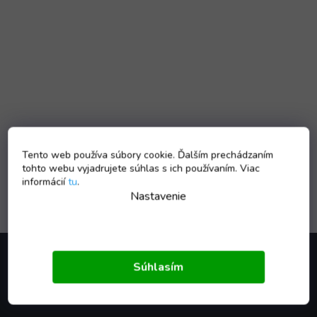
Tento web používa súbory cookie. Ďalším prechádzaním
tohto webu vyjadrujete súhlas s ich používaním. Viac
informácií
tu
.
Nastavenie
Z
á
Súhlasím
p
ä
Kontakt
t