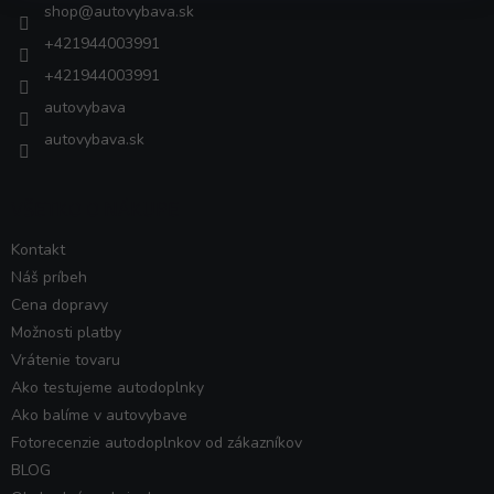
i
shop
@
autovybava.sk
e
+421944003991
+421944003991
autovybava
autovybava.sk
VŠETKO O NÁKUPE
Kontakt
Náš príbeh
Cena dopravy
Možnosti platby
Vrátenie tovaru
Ako testujeme autodoplnky
Ako balíme v autovybave
Fotorecenzie autodoplnkov od zákazníkov
BLOG