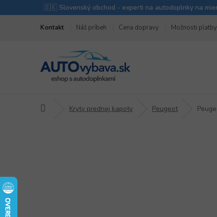
Prejsť
Kontakt
Náš príbeh
Cena dopravy
Možnosti platby
na
obsah
Domov
Kryty prednej kapoty
Peugeot
Peuge