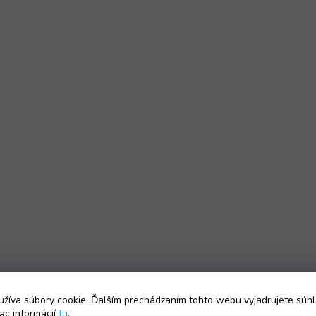
žíva súbory cookie. Ďalším prechádzaním tohto webu vyjadrujete súhl
ac informácií
tu
.