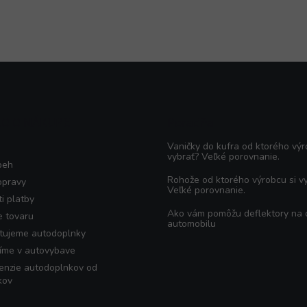
KO O NÁKUPE
Poradňa
Vaničky do kufra od ktorého výr
vybrať? Veľké porovnanie.
beh
Rohože od ktorého výrobcu si v
opravy
Veľké porovnanie.
i platby
Ako vám pomôžu deflektory na
e tovaru
automobilu
tujeme autodoplnky
íme v autovybave
enzie autodoplnkov od
kov