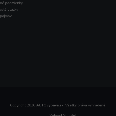
né podmienky
asté otázky
 pojmov
Copyright 2026
AUTOvybava.sk
. Všetky práva vyhradené.
Vytvoril Shoptet