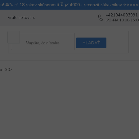
+421944003991
Vrátenie tovaru
Ako testujeme autodoplnky
Ako balíme v autovy
HĽADAŤ
ot 307