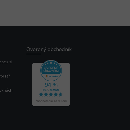
Overený obchodník
obcu si
ybrať?
 oknách