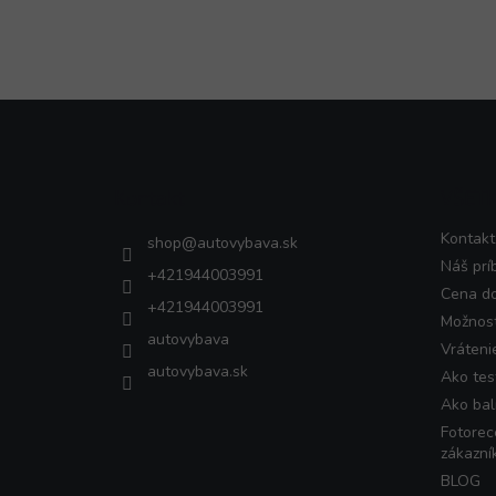
Z
á
p
ä
Kontakt
VŠET
t
i
Kontakt
shop
@
autovybava.sk
e
Náš prí
+421944003991
Cena d
+421944003991
Možnost
autovybava
Vráteni
autovybava.sk
Ako tes
Ako bal
Fotorec
zákazní
BLOG