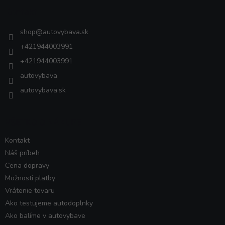
ä
Kontakt
t
i
shop
@
autovybava.sk
e
+421944003991
+421944003991
autovybava
autovybava.sk
VŠETKO O NÁKUPE
Kontakt
Náš príbeh
Cena dopravy
Možnosti platby
Vrátenie tovaru
Ako testujeme autodoplnky
Ako balíme v autovybave