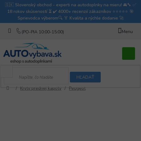
Prejsť
na
obsah
Nákupn
košík
HĽADAŤ
/
Kryty prednej kapoty
/
Peugeot
Domov