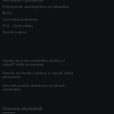
Ako balíme v autovybave
Fotorecenzie autodoplnkov od zákazníkov
BLOG
Obchodné podmienky
FAQ - časté otázky
Slovník pojmov
Poradňa
Vaničky do kufra od ktorého výrobcu si
vybrať? Veľké porovnanie.
Rohože od ktorého výrobcu si vybrať? Veľké
porovnanie.
Ako vám pomôžu deflektory na oknách
automobilu
Overený obchodník