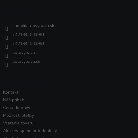
p
ä
Kontakt
t
i
shop
@
autovybava.sk
e
+421944003991
+421944003991
autovybava
autovybava.sk
VŠETKO O NÁKUPE
Kontakt
Náš príbeh
Cena dopravy
Možnosti platby
Vrátenie tovaru
Ako testujeme autodoplnky