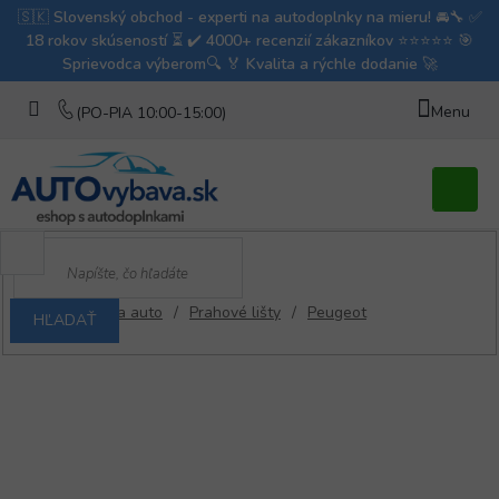
Prejsť
na
obsah
Nákupn
košík
/
Lišty na auto
/
Prahové lišty
/
Peugeot
HĽADAŤ
Domov