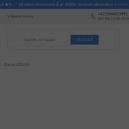
+421944003991
Vrátenie tovaru
Ako testujeme autodoplnky
Ako balíme v autovy
HĽADAŤ
Dacia LOGAN