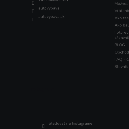
Možnost
autovybava
Vráteni
autovybava.sk
Ako tes
Ako bal
Fotorec
zákazní
BLOG
Obchod
FAQ - č
Slovník
Instagram
Sledovať na Instagrame