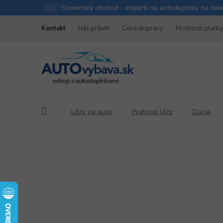
Prejsť
Kontakt
Náš príbeh
Cena dopravy
Možnosti platby
na
obsah
Domov
Lišty na auto
Prahové lišty
Dacia