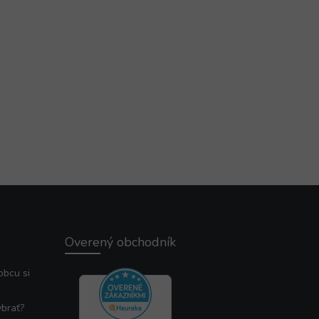
Overený obchodník
obcu si
ybrať?