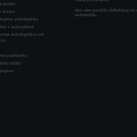
i platby
Ako vám pomôžu deflektory na
e tovaru
automobilu
tujeme autodoplnky
íme v autovybave
enzie autodoplnkov od
kov
né podmienky
asté otázky
 pojmov