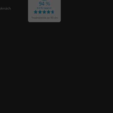
 oknách