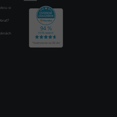
obcu si
ybrať?
 oknách