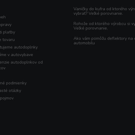
Vaničky do kufra od ktorého výr
vybrať? Veľké porovnanie.
beh
Rohože od ktorého výrobcu si v
opravy
Veľké porovnanie.
i platby
Ako vám pomôžu deflektory na
e tovaru
automobilu
tujeme autodoplnky
íme v autovybave
enzie autodoplnkov od
kov
né podmienky
asté otázky
 pojmov