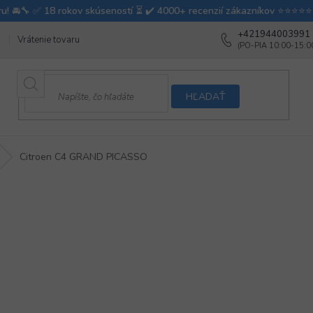
+421944003991
Vrátenie tovaru
Ako testujeme autodoplnky
Ako balíme v autovy
HĽADAŤ
Citroen C4 GRAND PICASSO