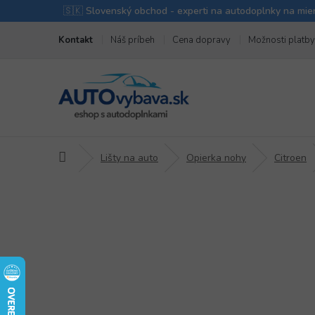
Prejsť
Kontakt
Náš príbeh
Cena dopravy
Možnosti platby
na
obsah
Domov
Lišty na auto
Opierka nohy
Citroen