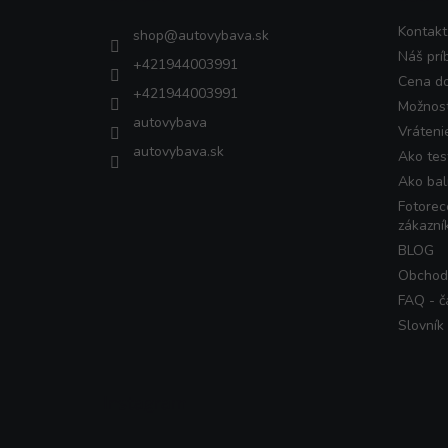
t
i
Kontakt
shop
@
autovybava.sk
e
Náš prí
+421944003991
Cena d
+421944003991
Možnost
autovybava
Vráteni
autovybava.sk
Ako tes
Ako bal
Fotorec
zákazní
BLOG
Obchod
FAQ - č
Slovník
Instagram