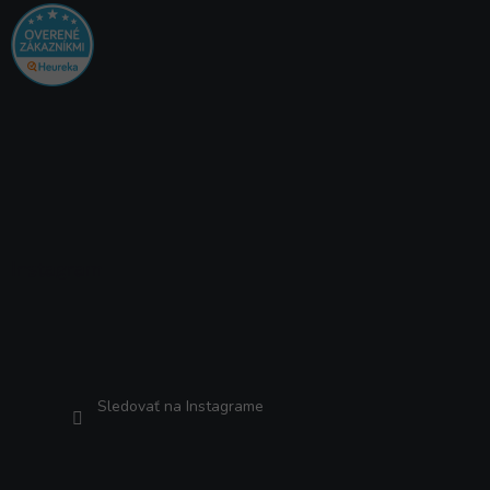
Instagram
×
✔️ Overené produkty. 💬
Radi poradíme.
Sledovať na Instagrame
🛒 Špecializovaný
SLOVENSKÝ e-shop už
od roku 2007