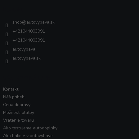
ä
Kontakt
t
i
shop
@
autovybava.sk
e
+421944003991
+421944003991
autovybava
autovybava.sk
VŠETKO O NÁKUPE
Kontakt
Náš príbeh
Cena dopravy
Možnosti platby
Vrátenie tovaru
Ako testujeme autodoplnky
Ako balíme v autovybave