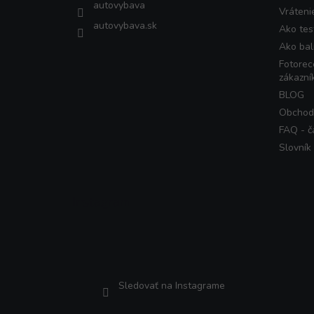
autovybava
Vráteni
autovybava.sk
Ako tes
Ako bal
Fotorec
zákazní
BLOG
Obchod
FAQ - č
Slovník
Instagram
Sledovať na Instagrame