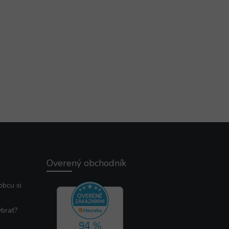
Overený obchodník
obcu si
ybrať?