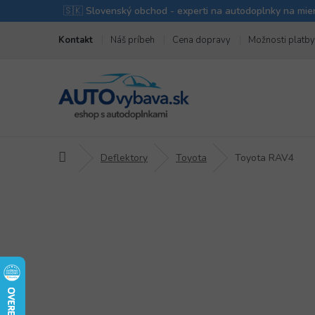
Prejsť
Kontakt
Náš príbeh
Cena dopravy
Možnosti platby
na
obsah
Domov
Deflektory
Toyota
Toyota RAV4