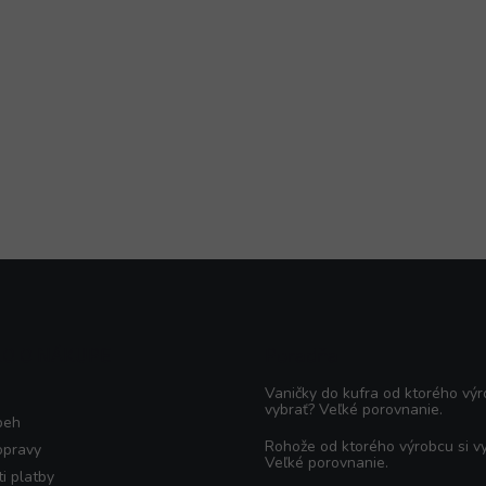
KO O NÁKUPE
Poradňa
Vaničky do kufra od ktorého výr
vybrať? Veľké porovnanie.
beh
Rohože od ktorého výrobcu si v
opravy
Veľké porovnanie.
i platby