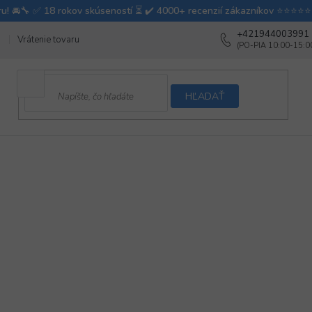
+421944003991
Vrátenie tovaru
Ako testujeme autodoplnky
Ako balíme v autovy
HĽADAŤ