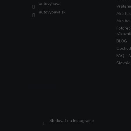
autovybava
Vráteni
autovybava.sk
Ako tes
Ako bal
Fotorec
zákazní
BLOG
Obchod
FAQ - č
Slovník
Instagram
Sledovať na Instagrame