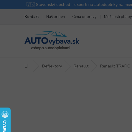
Prejsť
Kontakt
Náš príbeh
Cena dopravy
Možnosti platby
na
obsah
Domov
Deflektory
Renault
Renault TRAFIC