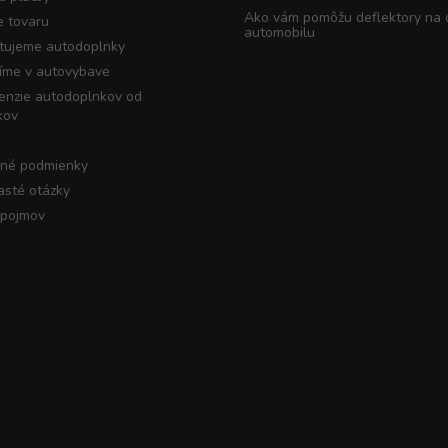
Ako vám pomôžu deflektory na
e tovaru
automobilu
tujeme autodoplnky
íme v autovybave
enzie autodoplnkov od
kov
né podmienky
asté otázky
 pojmov