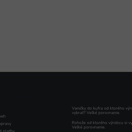
KO O NÁKUPE
Poradňa
Vaničky do kufra od ktorého výr
vybrať? Veľké porovnanie.
beh
Rohože od ktorého výrobcu si v
opravy
Veľké porovnanie.
i platby