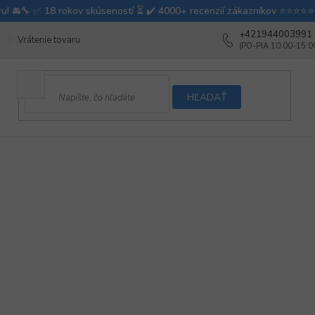
+421944003991
Vrátenie tovaru
Ako testujeme autodoplnky
Ako balíme v autovy
HĽADAŤ