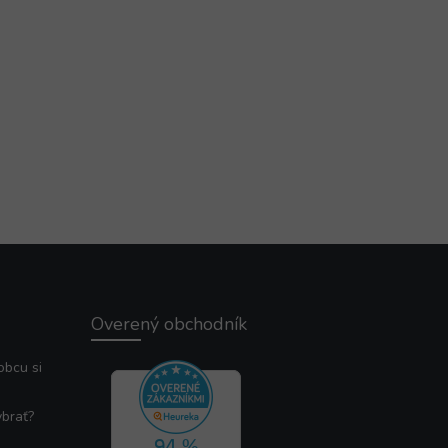
Overený obchodník
obcu si
ybrať?