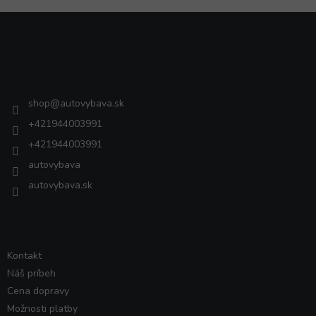
Z
á
p
ä
Kontakt
t
i
shop
@
autovybava.sk
e
+421944003991
+421944003991
autovybava
autovybava.sk
VŠETKO O NÁKUPE
Kontakt
Náš príbeh
Cena dopravy
Možnosti platby