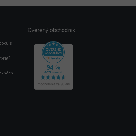
Overený obchodník
obcu si
ybrať?
 oknách