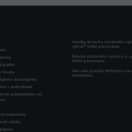
KO O NÁKUPE
Poradňa
Vaničky do kufra od ktorého výr
vybrať? Veľké porovnanie.
beh
Rohože od ktorého výrobcu si v
opravy
Veľké porovnanie.
i platby
Ako vám pomôžu deflektory na
e tovaru
automobilu
tujeme autodoplnky
íme v autovybave
enzie autodoplnkov od
kov
né podmienky
asté otázky
 pojmov