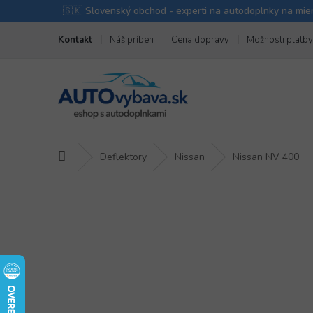
Prejsť
Kontakt
Náš príbeh
Cena dopravy
Možnosti platby
na
obsah
Domov
Deflektory
Nissan
Nissan NV 400