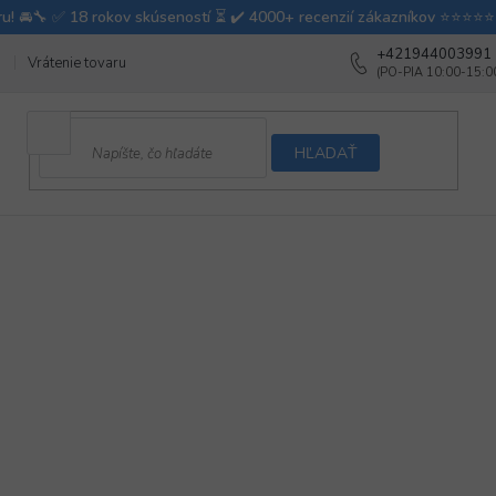
+421944003991
Vrátenie tovaru
Ako testujeme autodoplnky
Ako balíme v autovy
HĽADAŤ