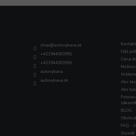
Z
á
p
ä
Kontakt
VŠET
t
i
Kontakt
shop
@
autovybava.sk
e
Náš prí
+421944003991
Cena d
+421944003991
Možnost
autovybava
Vráteni
autovybava.sk
Ako tes
Ako bal
Fotorec
zákazní
BLOG
Obchod
FAQ - č
Slovník