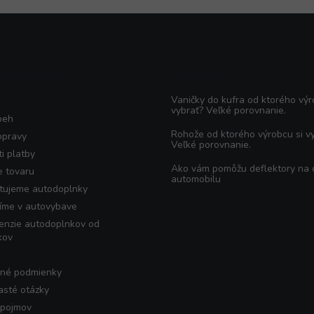
KO O NÁKUPE
Poradňa
Vaničky do kufra od ktorého výr
vybrať? Veľké porovnanie.
beh
Rohože od ktorého výrobcu si v
opravy
Veľké porovnanie.
i platby
Ako vám pomôžu deflektory na
e tovaru
automobilu
tujeme autodoplnky
íme v autovybave
enzie autodoplnkov od
kov
né podmienky
asté otázky
 pojmov