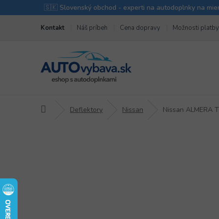
Prejsť
Kontakt
Náš príbeh
Cena dopravy
Možnosti platby
na
obsah
Domov
Deflektory
Nissan
Nissan ALMERA 