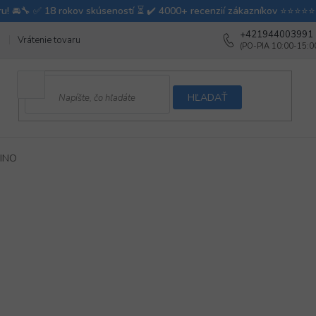
+421944003991
Vrátenie tovaru
Ako testujeme autodoplnky
Ako balíme v autovy
HĽADAŤ
TINO