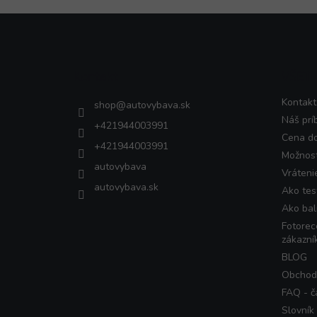
Z
á
p
ä
Kontakt
VŠET
t
i
Kontakt
shop
@
autovybava.sk
e
Náš prí
+421944003991
Cena d
+421944003991
Možnost
autovybava
Vráteni
autovybava.sk
Ako tes
Ako bal
Fotorec
zákazní
BLOG
Obchod
FAQ - č
Slovník