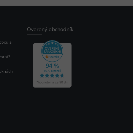
Overený obchodník
obcu si
ybrať?
 oknách